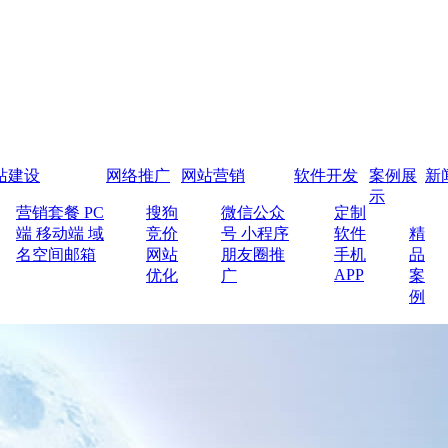
站建设
网络推广
网站营销
软件开发
案例展
新
示
营销套餐
PC
搜狗
微信公众
定制
端
移动端
域
竞价
号
小程序
软件
精
名空间邮箱
网站
朋友圈推
手机
品
APP
优化
广
案
例