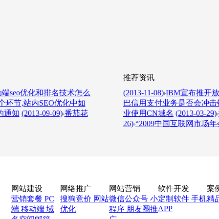
推荐资讯
端seo优化和排名技术怎么
(2013-11-08)
IBM宣布推开放L
环节,站内SEO优化中如
巴信用支付业务是否会冲击
的通知
(2013-09-09)
番茄花
业使用CN域名
(2013-03-29)
26)
“2009中国互联网市场年
网站建设
网络推广
网站营销
软件开发
案
营销套餐
PC
搜狗竞价
网站
微信公众号
小
定制软件
手机
精
APP
端
移动端
域
优化
程序
朋友圈推