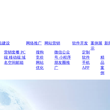
站建设
网络推广
网站营销
软件开发
案例展
新
示
营销套餐
PC
搜狗
微信公众
定制
端
移动端
域
竞价
号
小程序
软件
精
名空间邮箱
网站
朋友圈推
手机
品
APP
优化
广
案
例