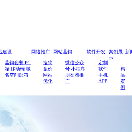
站建设
网络推广
网站营销
软件开发
案例展
新
示
营销套餐
PC
搜狗
微信公众
定制
端
移动端
域
竞价
号
小程序
软件
精
名空间邮箱
网站
朋友圈推
手机
品
APP
优化
广
案
例