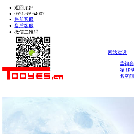
返回顶部
0551-65954007
售前客服
售后客服
微信二维码
网站建设
营销
端
移
名空间