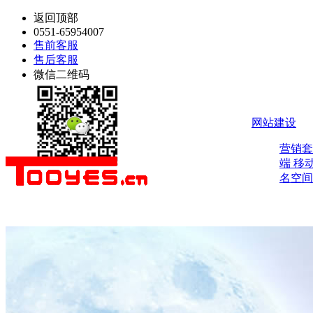
返回顶部
0551-65954007
售前客服
售后客服
微信二维码
网站建设
营销
端
移
名空间