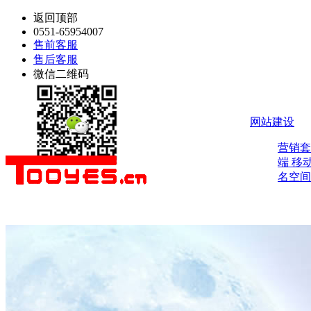
返回顶部
0551-65954007
售前客服
售后客服
微信二维码
网站建设
营销
端
移
名空间