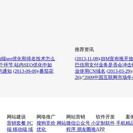
推荐资讯
端seo优化和排名技术怎么
(2013-11-08)
IBM宣布推开放L
环节,站内SEO优化中如
巴信用支付业务是否会冲击
的通知
(2013-09-09)
番茄花
业使用CN域名
(2013-03-29)
26)
“2009中国互联网市场年
网站建设
网络推广
网站营销
软件开发
案
营销套餐
PC
搜狗竞价
网站
微信公众号
小
定制软件
手机
精
APP
端
移动端
域
优化
程序
朋友圈推