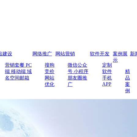
站建设
网络推广
网站营销
软件开发
案例展
新
示
营销套餐
PC
搜狗
微信公众
定制
端
移动端
域
竞价
号
小程序
软件
精
名空间邮箱
网站
朋友圈推
手机
品
APP
优化
广
案
例