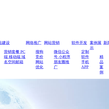
站建设
网络推广
网站营销
软件开发
案例展
新
示
营销套餐
PC
搜狗
微信公众
定制
端
移动端
域
竞价
号
小程序
软件
精
名空间邮箱
网站
朋友圈推
手机
品
APP
优化
广
案
例