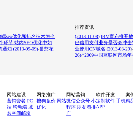
推荐资讯
端seo优化和排名技术怎么
(2013-11-08)
IBM宣布推开放L
环节,站内SEO优化中如
巴信用支付业务是否会冲击
的通知
(2013-09-09)
番茄花
业使用CN域名
(2013-03-29)
26)
“2009中国互联网市场年
网站建设
网络推广
网站营销
软件开发
案
营销套餐
PC
搜狗竞价
网站
微信公众号
小
定制软件
手机
精
APP
端
移动端
域
优化
程序
朋友圈推
名空间邮箱
广