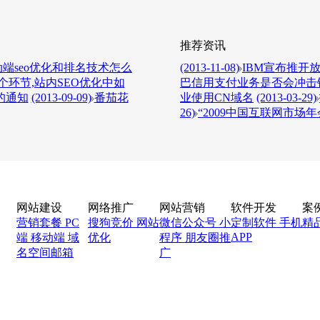
推荐资讯
端seo优化和排名技术怎么
(2013-11-08)
IBM宣布推开放L
环节,站内SEO优化中如
巴信用支付业务是否会冲击
的通知
(2013-09-09)
番茄花
业使用CN域名
(2013-03-29)
26)
“2009中国互联网市场年
网站建设
网络推广
网站营销
软件开发
案
营销套餐
PC
搜狗竞价
网站
微信公众号
小
定制软件
手机
精
APP
端
移动端
域
优化
程序
朋友圈推
名空间邮箱
广