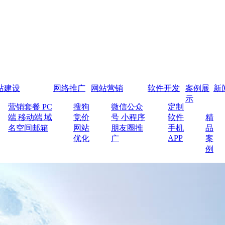
站建设
网络推广
网站营销
软件开发
案例展
新
示
营销套餐
PC
搜狗
微信公众
定制
端
移动端
域
竞价
号
小程序
软件
精
名空间邮箱
网站
朋友圈推
手机
品
APP
优化
广
案
例