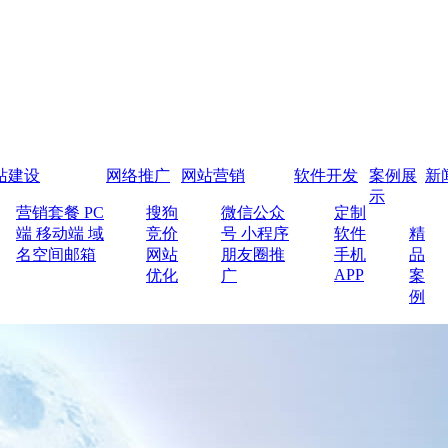
站建设
网络推广
网站营销
软件开发
案例展
新
示
营销套餐
PC
搜狗
微信公众
定制
端
移动端
域
竞价
号
小程序
软件
精
名空间邮箱
网站
朋友圈推
手机
品
APP
优化
广
案
例