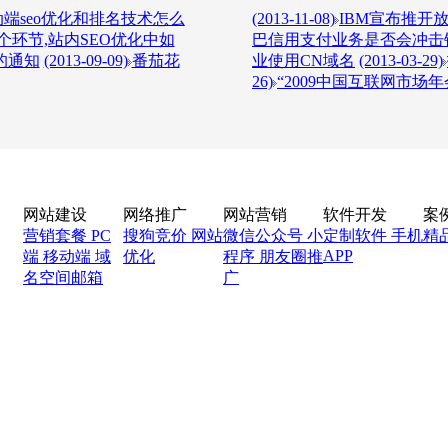
端seo优化和排名技术怎么
(2013-11-08)
IBM宣布推开放L
环节,站内SEO优化中如
巴信用支付业务是否会冲击
的通知
(2013-09-09)
番茄花
业使用CN域名
(2013-03-29)
26)
“2009中国互联网市场年
网站建设
网络推广
网站营销
软件开发
案
营销套餐
PC
搜狗竞价
网站
微信公众号
小
定制软件
手机
精
APP
端
移动端
域
优化
程序
朋友圈推
名空间邮箱
广