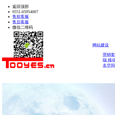
返回顶部
0551-65954007
售前客服
售后客服
微信二维码
网站建设
营销
端
移
名空间