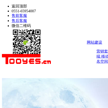
返回顶部
0551-65954007
售前客服
售后客服
微信二维码
网站建设
营销
端
移
名空间