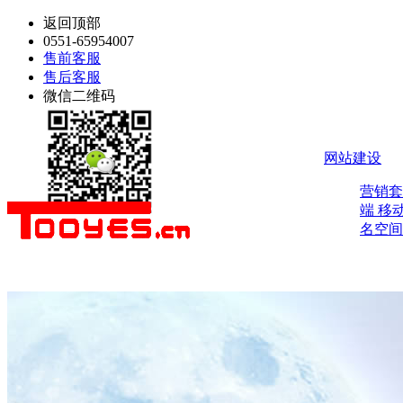
返回顶部
0551-65954007
售前客服
售后客服
微信二维码
网站建设
营销
端
移
名空间