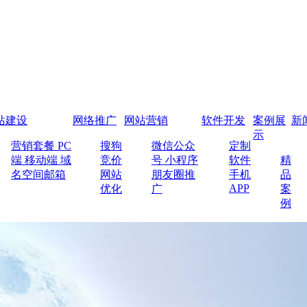
站建设
网络推广
网站营销
软件开发
案例展
新
示
营销套餐
PC
搜狗
微信公众
定制
端
移动端
域
竞价
号
小程序
软件
精
名空间邮箱
网站
朋友圈推
手机
品
APP
优化
广
案
例