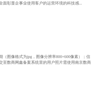
面彰显企事业使用客户的运营环境的科技感...
像格式为jpg，图像分辨率800×600像素）；信
交至数商网鑫备案系统里的用户照片需使用南京数商